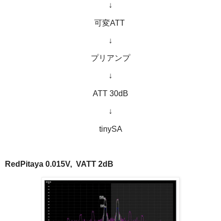
↓
可変ATT
↓
プリアンプ
↓
ATT 30dB
↓
tinySA
RedPitaya 0.015V, VATT 2dB