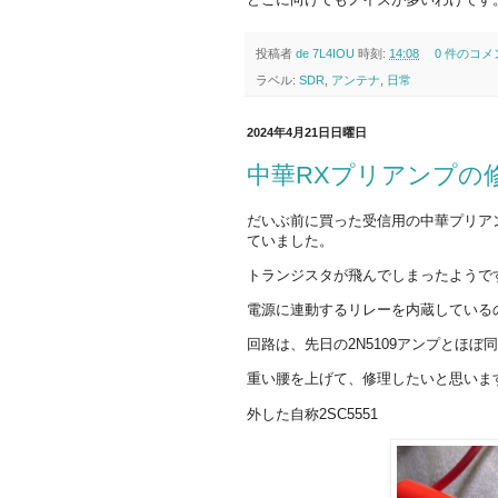
投稿者
de 7L4IOU
時刻:
14:08
0 件のコメ
ラベル:
SDR
,
アンテナ
,
日常
2024年4月21日日曜日
中華RXプリアンプの
だいぶ前に買った受信用の中華プリア
ていました。
トランジスタが飛んでしまったようで
電源に連動するリレーを内蔵している
回路は、先日の2N5109アンプとほぼ
重い腰を上げて、修理したいと思いま
外した自称2SC5551