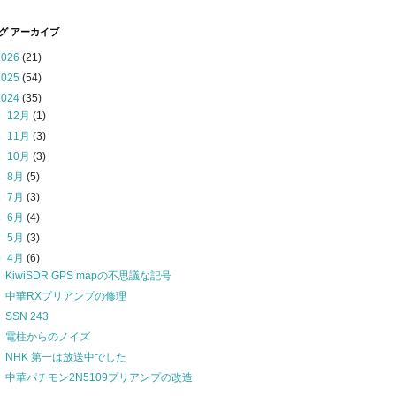
グ アーカイブ
2026
(21)
2025
(54)
2024
(35)
►
12月
(1)
►
11月
(3)
►
10月
(3)
►
8月
(5)
►
7月
(3)
►
6月
(4)
►
5月
(3)
▼
4月
(6)
KiwiSDR GPS mapの不思議な記号
中華RXプリアンプの修理
SSN 243
電柱からのノイズ
NHK 第一は放送中でした
中華パチモン2N5109プリアンプの改造