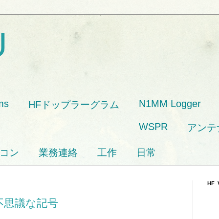
U
ms
N1MM Logger
HFドップラーグラム
WSPR
アンテ
コン
業務連絡
工作
日常
HF_
pの不思議な記号