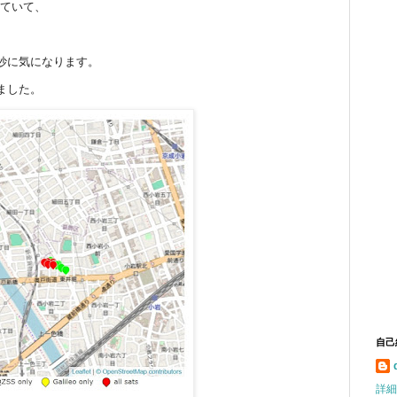
見ていて、
妙に気になります。
ました。
自己
詳細