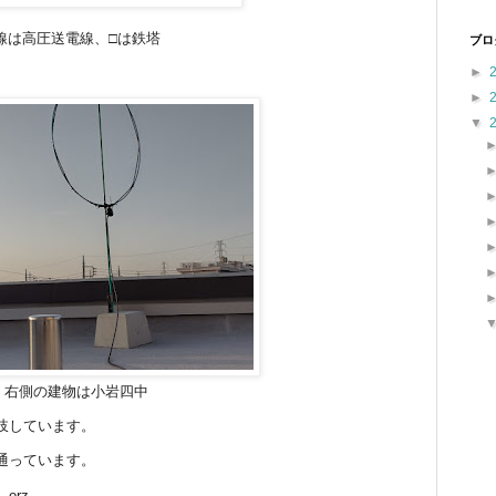
線は高圧送電線、□は鉄塔
ブロ
►
►
▼
右側の建物は小岩四中
岐しています。
通っています。
orz