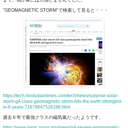
"GEOMAGNETIC STORM"で検索して見ると・・・
https://tech.hindustantimes.com/tech/news/surprise-solar-
storm-g4-class-geomagnetic-storm-hits-the-earth-strongest-
in-6-years-71679647526188.html
過去６年で最強クラスの磁気嵐だったようです。
https://www.swpc.noaa.gov/news/g4-severe-geomagnetic-