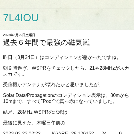
7L4IOU
2023年3月25日土曜日
過去６年間で最強の磁気嵐
昨日（3月24日）はコンディションが悪かったですね。
朝９時過ぎ、WSPRをチェックしたら、21や28MHzがスカ
スカです。
受信機かアンテナが壊れたかと思いましたが、
Solar Data/Propagationのコンディション表示は、80mから
10mまで、すべて"Poor"で真っ赤になっていました。
結局、28MHz WSPRの北米は
最後に見えた、木曜日午前の
2023-03-23 02:22
K6ARE
28.126152
-24
0