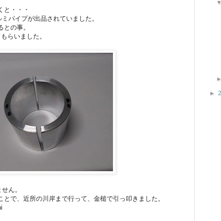
くと・・・
アルミパイプが出品されていました。
るとの事。
てもらいました。
►
ません。
ことで、近所の川岸まで行って、金槌で引っ叩きました。
i