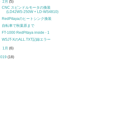
▼
2月
(5)
CNC スピンドルモータの換装
(LD42WS-250W + LD-WS4810)
RedPitayaのヒートシンク換装
自転車で秋葉原まで
FT-1000 RedPitaya inside - 1
WSJT-XのALL.TXT記録エラー
►
1月
(6)
2019
(18)