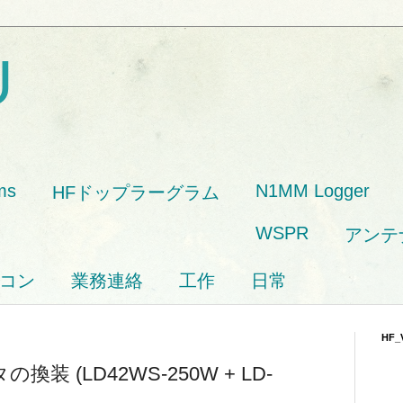
U
ms
N1MM Logger
HFドップラーグラム
WSPR
アンテ
コン
業務連絡
工作
日常
HF_
装 (LD42WS-250W + LD-