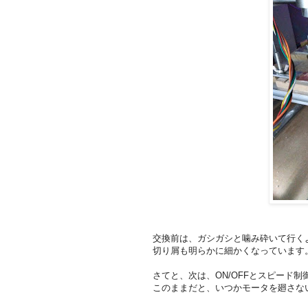
交換前は、ガシガシと噛み砕いて行く
切り屑も明らかに細かくなっています
さてと、次は、ON/OFFとスピード
このままだと、いつかモータを廻さな