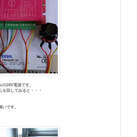
の24V電源です。
ムを回してみると・・・
蠅いです。
。