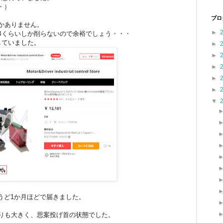
・）
ブロ
かありません。
►
CBくらいしか削らないので余裕でしょう・・・
していました。
►
►
►
►
►
▼
うど1か月ほどで届きました。
よりも大きく、思案投げ首の状態でした。