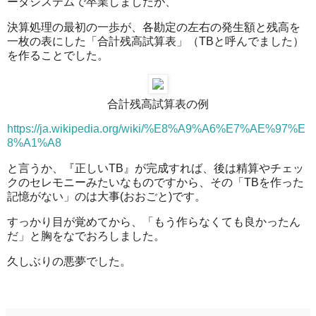
ータシステムで卒業しましたが、
決算処理の最初の一歩が、各勘定の左右の発生額と残高を
一枚の表にした「合計残高試算表」（TBと呼んでました）
を作ることでした。
合計残高試算表の例
https://ja.wikipedia.org/wiki/%E8%A9%A6%E7%AE%97%E
8%A1%A8
と言うか、『正しいTB』が完成すれば、後は精算やチェッ
クのセレモニーみたいなものですから、その「TBを作った
記憶がない」のは大事(おおごと)です。
すっかり目が覚めてから、「もう作らなくても良かったん
だ」と胸をなでおろしました。
久しぶりの悪夢でした。