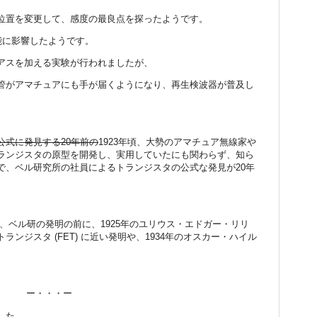
位置を変更して、感度の最良点を探ったようです。
能に影響したようです。
アスを加える実験が行われましたが、
管がアマチュアにも手が届くようになり、再生検波器が普及し
公式に発見する20年前の
1923年頃、大勢のアマチュア無線家や
ランジスタの原型を開発し、実用していたにも関わらず、知ら
で、ベル研究所の社員によるトランジスタの公式な発見が20年
ると、ベル研の発明の前に、1925年のユリウス・エドガー・リリ
ンジスタ (FET) に近い発明や、1934年のオスカー・ハイル
ー・・・ー
した。