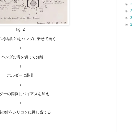
►
►
►
►
fig. 2
(結晶？)をハンダに乗せて磨く
↓
ハンダに溝を切って分離
↓
ホルダーに装着
↓
ダーの両側にバイアスを加え
↓
機の針をシリコンに押し当てる