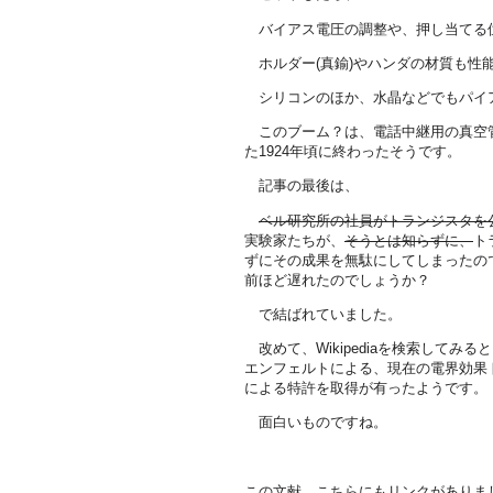
バイアス電圧の調整や、押し当てる
ホルダー(真鍮)やハンダの材質も性
シリコンのほか、水晶などでもパイ
このブーム？は、電話中継用の真空
た1924年頃に終わったそうです。
記事の最後は、
ベル研究所の社員がトランジスタを
実験家たちが、
そうとは知らずに、
ト
ずにその成果を無駄にしてしまったの
前ほど遅れたのでしょうか？
で結ばれていました。
改めて、Wikipediaを検索してみ
エンフェルトによる、現在の電界効果トラ
による特許を取得が有ったようです。
面白いものですね。
この文献、こちらにもリンクがありま