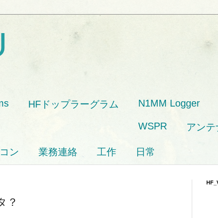
U
ms
N1MM Logger
HFドップラーグラム
WSPR
アンテ
コン
業務連絡
工作
日常
HF_
タ？