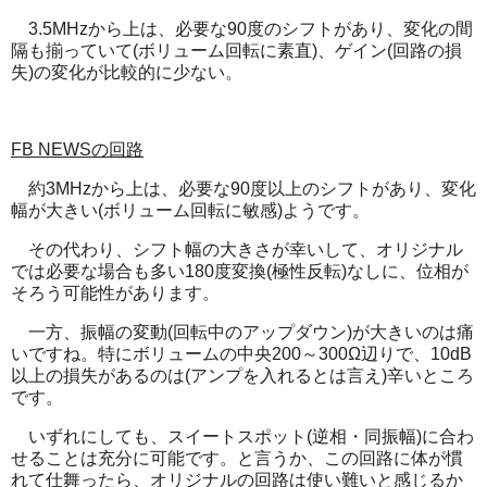
3.5MHzから上は、必要な90度のシフトがあり、変化の間
隔も揃っていて(ボリューム回転に素直)、ゲイン(回路の損
失)の変化が比較的に少ない。
FB NEWSの回路
約3MHzから上は、必要な90度以上のシフトがあり、変化
幅が大きい(ボリューム回転に敏感)ようです。
その代わり、シフト幅の大きさが幸いして、オリジナル
では必要な場合も多い180度変換(極性反転)なしに、位相が
そろう可能性があります。
一方、振幅の変動(回転中のアップダウン)が大きいのは痛
いですね。特にボリュームの中央200～300Ω辺りで、10dB
以上の損失があるのは(アンプを入れるとは言え)辛いところ
です。
いずれにしても、スイートスポット(逆相・同振幅)に合わ
せることは充分に可能です。と言うか、この回路に体が慣
れて仕舞ったら、オリジナルの回路は使い難いと感じるか