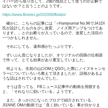
イパー)から取り出して、2個の抵抗として使うのが正解で
はないか？と云うことのようです。
https://www.fbnews.jp/202006/fblabo/
確かに、こちらの記事には「※Hamjournal No.96でJA1DI
氏が設計したものを少し改変、ノイズ用アンプをつけてあ
ります。」とのお断りが入っているので、改変した項目の
一つかもしれません。
それにしても、違和感がたっぷりです。
ずいぶん昔になりましたが、オリジナルの回路の位相器
で作って、とても効果があり重宝していました。
何よりも、生前の山口OMとQSOした際にノイズキャンセ
ラーについていろいろ教えて頂きましたが、誤植があるよ
うな話はされていませんでした。
そうは言っても、FBニュース記事中の動画を視聴する
と、「それなりに効いている」ようです。
また、きっかけになったブログで紹介されている、
JI1NNE OMの動画では「良く効いている」事が分かりま