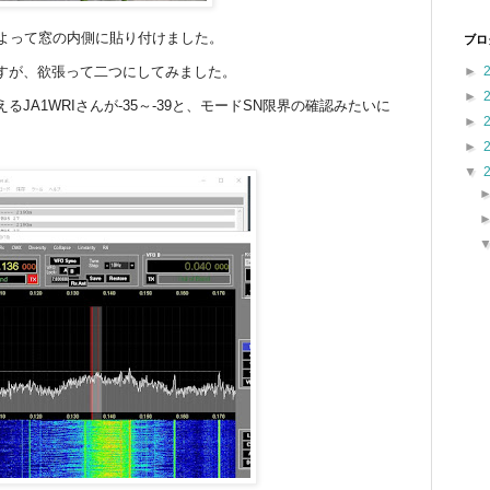
によって窓の内側に貼り付けました。
ブロ
すが、欲張って二つにしてみました。
►
►
JA1WRIさんが-35～-39と、モードSN限界の確認みたいに
►
►
▼