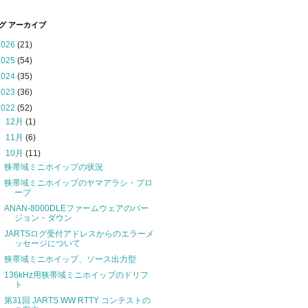
グ アーカイブ
2026
(21)
2025
(54)
2024
(35)
2023
(36)
2022
(52)
►
12月
(1)
►
11月
(6)
▼
10月
(11)
狭帯域ミニホイップの状況
狭帯域ミニホイップのヤマアラシ・プロ
ーブ
ANAN-8000DLEファームウェアのバー
ジョン・ダウン
JARTSログ受付アドレスからのエラーメ
ッセージについて
狭帯域ミニホイップ、ソース出力型
136kHz用狭帯域ミニホイップのドリフ
ト
第31回 JARTS WW RTTY コンテストの