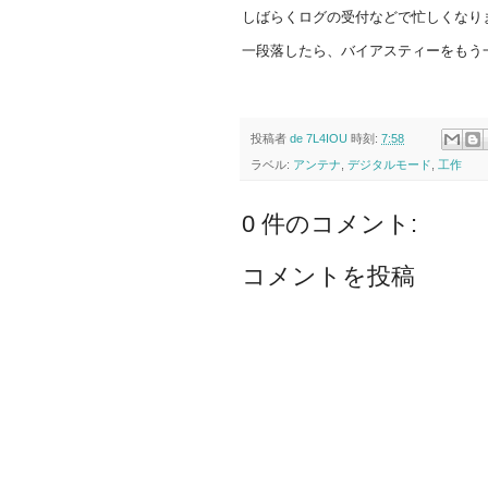
しばらくログの受付などで忙しくなり
一段落したら、バイアスティーをもう
投稿者
de 7L4IOU
時刻:
7:58
ラベル:
アンテナ
,
デジタルモード
,
工作
0 件のコメント:
コメントを投稿