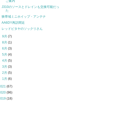
ご案内
J310のソースとドレインも交換可能だっ
た
狭帯域ミニホイップ・アンテナ
AA6DY再訪間近
レッドピタヤのソックリさん
►
9月
(7)
►
8月
(1)
►
6月
(3)
►
5月
(4)
►
4月
(5)
►
3月
(3)
►
2月
(5)
►
1月
(6)
2021
(67)
2020
(96)
2019
(18)