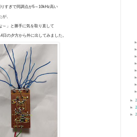
りすぎで同調点が5～10kHz高い
たが、
な～」と勝手に気を取り直して
14日の夕方から外に出してみました。
►
►
►