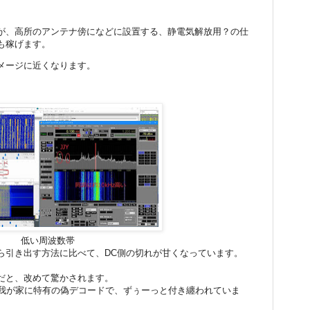
が、高所のアンテナ傍になどに設置する、静電気解放用？の仕
も稼げます。
メージに近くなります。
低い周波数帯
ら引き出す方法に比べて、DC側の切れが甘くなっています。
だと、改めて驚かされます。
は、我が家に特有の偽デコードで、ずぅーっと付き纏われていま