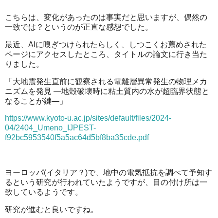
こちらは、変化があったのは事実だと思いますが、偶然の
一致では？というのが正直な感想でした。
最近、AIに嗅ぎつけられたらしく、しつこくお薦めされた
ページにアクセスしたところ、タイトルの論文に行き当た
りました。
「大地震発生直前に観察される電離層異常発生の物理メカ
ニズムを発見 ―地殻破壊時に粘土質内の水が超臨界状態と
なることが鍵―」
https://www.kyoto-u.ac.jp/sites/default/files/2024-
04/2404_Umeno_IJPEST-
f92bc5953540f5a5ac64d5bf8ba35cde.pdf
ヨーロッパ(イタリア？)で、地中の電気抵抗を調べて予知す
るという研究が行われていたようですが、目の付け所は一
致しているようです。
研究が進むと良いですね。