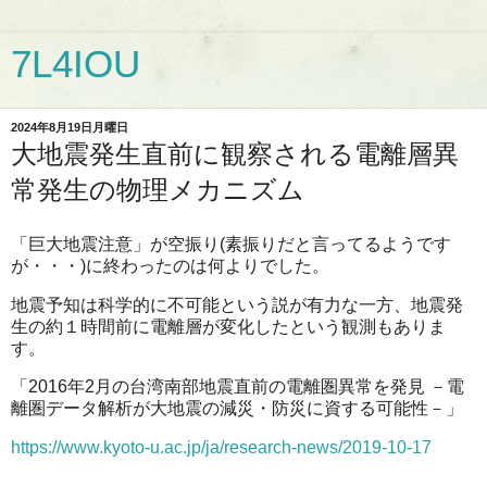
7L4IOU
2024年8月19日月曜日
大地震発生直前に観察される電離層異
常発生の物理メカニズム
「巨大地震注意」が空振り(素振りだと言ってるようです
が・・・)に終わったのは何よりでした。
地震予知は科学的に不可能という説が有力な一方、地震発
生の約１時間前に電離層が変化したという観測もありま
す。
「2016年2月の台湾南部地震直前の電離圏異常を発見 －電
離圏データ解析が大地震の減災・防災に資する可能性－」
https://www.kyoto-u.ac.jp/ja/research-news/2019-10-17