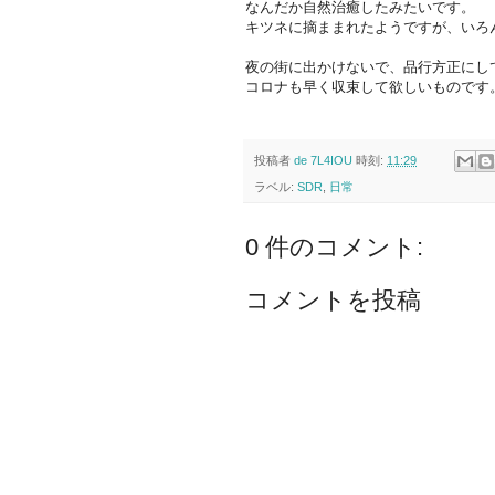
なんだか自然治癒したみたいです。
キツネに摘ままれたようですが、いろ
夜の街に出かけないで、品行方正にしてい
コロナも早く収束して欲しいものです
投稿者
de 7L4IOU
時刻:
11:29
ラベル:
SDR
,
日常
0 件のコメント:
コメントを投稿