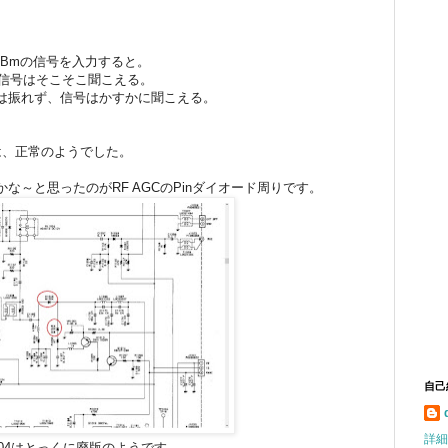
0dBmの信号を入力すると。
が、信号はそこそこ聞こえる。
メーターは振れず、信号はかすかに聞こえる。
2,18は、正常のようでした。
な～と思ったのがRF AGCのPinダイオード周りです。
自己
詳細
204はとっくに廃版のようです