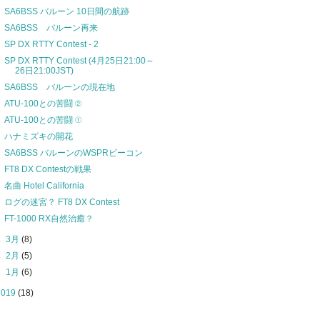
SA6BSS バルーン 10日間の航跡
SA6BSS バルーン再来
SP DX RTTY Contest - 2
SP DX RTTY Contest (4月25日21:00～
26日21:00JST)
SA6BSS バルーンの現在地
ATU-100との苦闘 ②
ATU-100との苦闘 ①
ハナミズキの開花
SA6BSS バルーンのWSPRビーコン
FT8 DX Contestの戦果
名曲 Hotel California
ログの迷宮？ FT8 DX Contest
FT-1000 RX自然治癒？
►
3月
(8)
►
2月
(5)
►
1月
(6)
2019
(18)