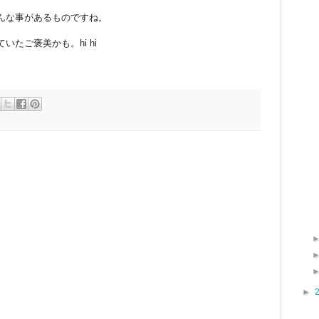
んな事があるものですね。
たご褒美かも。hi hi
。
►