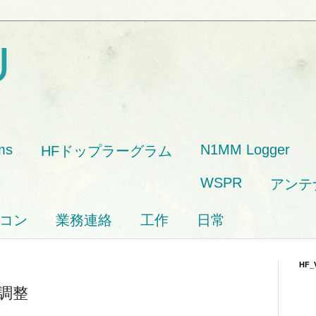
U
ms
N1MM Logger
HFドップラーグラム
WSPR
アンテ
コン
業務連絡
工作
日常
HF_
再調整