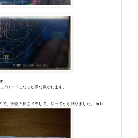
ます。
しブロードになった様な気がします。
。
で、実物の長さメモして、戻ってから測りました。 hi hi