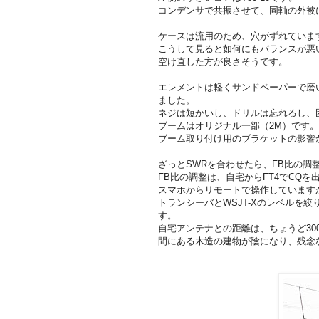
コンデンサで共振させて、同軸の外被
ケースは流用のため、穴がずれていま
こうして見ると如何にもバランスが悪
空け直した方が良さそうです。
エレメントは軽くサンドペーパーで磨
ました。
ネジは短かいし、ドリルは忘れるし、困
ブームはオリジナル一部（2M）です。
ブーム取り付け用のブラケットの影響
ざっとSWRを合わせたら、FB比の調
FB比の調整は、自宅からFT4でCQを出
スマホからリモートで操作していますが、
トランシーバとWSJT-Xのレベルを
す。
自宅アンテナとの距離は、ちょうど30
間にある木造の建物が陰になり、残念