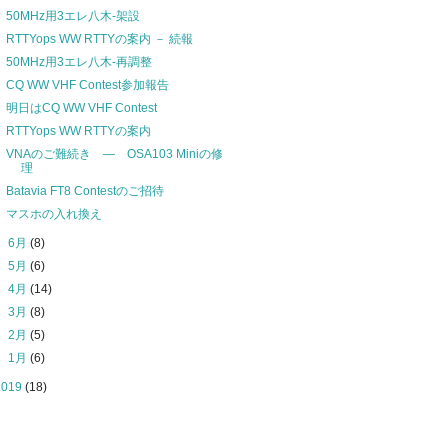
50MHz用3エレ八木-架設
RTTYops WW RTTYの案内 － 続報
50MHz用3エレ八木-再調整
CQ WW VHF Contest参加報告
明日はCQ WW VHF Contest
RTTYops WW RTTYの案内
VNAのご難続き ― OSA103 Miniの修
理
Batavia FT8 Contestのご招待
マスホの入れ換え
►
6月
(8)
►
5月
(6)
►
4月
(14)
►
3月
(8)
►
2月
(5)
►
1月
(6)
2019
(18)