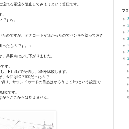
に流れる電流を阻止してみようという算段です。
ブロ
す。
►
いですね。
►
►
いたのですが、テナコートが無かったのでペンキを塗っておき
►
►
ったものです。hi
►
か、共振点は少し下がりました。
▼
整です。
し、FT-817で受信し、SNを比較します。
今回はIC-7100だったので、
絞り切り、サウンドカードの目盛はかろうじて1つという設定で
0M位です。
ながらここからは見えません。