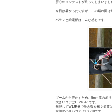
肝心のコンテストが終ってしまいまし
今日は暑かったですが、この晴れ間は
バランと給電部はこんな感じです。
ブームから浮かすため、5mm厚のポリ
大きいコアはFT240-61です。
無理してW1JR巻で巻き数を稼ぐ必要
左側の小さいコアはT80-10です。