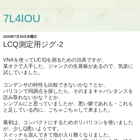
7L4IOU
2020年7月30日木曜日
LCQ測定用ジグ-2
VNAを使ってL/C/Qを測るための治具ですが、
某オクで入手した、ジャンクの生基板があるので、気楽に
試していました。
コンデンサの特性も比較できないかな？とか、
バリコンで同調点を探したら、そのままキャパシタンスを
読み取れないかな？とか、
シンプルにと思っていましたが、悪い癖であれも・これも
と足している内に、ごちゃごちゃして来ました。
最初は、コンパクトにするためポリバリコンを使いました
が、少しQ悪いようです。
スイッチも混んできて指が入り難くなりました。