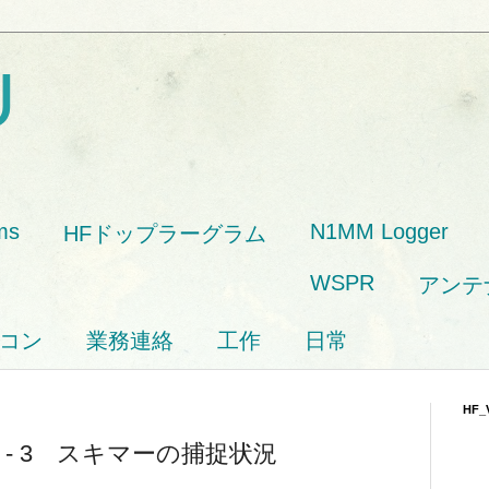
U
ms
N1MM Logger
HFドップラーグラム
WSPR
アンテ
コン
業務連絡
工作
日常
HF_
est - 3 スキマーの捕捉状況