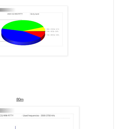
。
80m