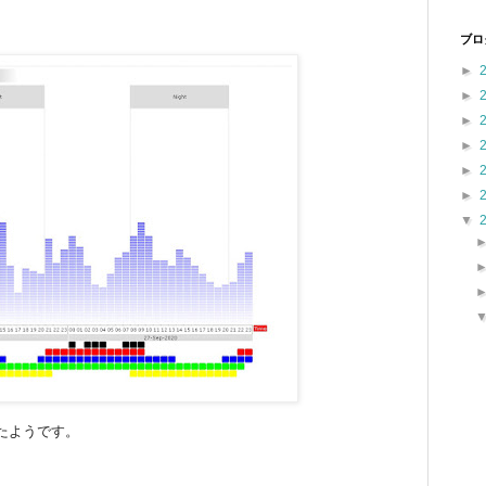
ブロ
►
►
►
►
►
►
▼
たようです。