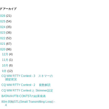
グ アーカイブ
2026
(21)
2025
(54)
2024
(35)
2023
(36)
2022
(52)
2021
(67)
2020
(96)
►
12月
(4)
►
11月
(1)
►
10月
(6)
▼
9月
(12)
CQ WW RTTY Contest - 3 スキマーの
捕捉状況
CQ WW RTTY Contest - 2 複数解読
CQ WW RTTY Contest と Skimmer設定
BATAVIA FT8 CONTSTの結果発表
80m 同軸STL(Small Transmitting Loop) -
4