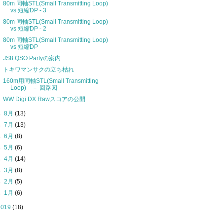
80m 同軸STL(Small Transmitting Loop)
vs 短縮DP - 3
80m 同軸STL(Small Transmitting Loop)
vs 短縮DP - 2
80m 同軸STL(Small Transmitting Loop)
vs 短縮DP
JS8 QSO Partyの案内
トキワマンサクの立ち枯れ
160m用同軸STL(Small Transmitting
Loop) － 回路図
WW Digi DX Rawスコアの公開
►
8月
(13)
►
7月
(13)
►
6月
(8)
►
5月
(6)
►
4月
(14)
►
3月
(8)
►
2月
(5)
►
1月
(6)
2019
(18)